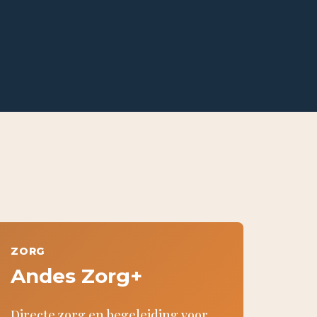
ZORG
Andes Zorg+
Directe zorg en begeleiding voor