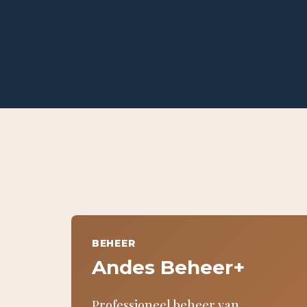
BEHEER
Andes Beheer+
Professioneel beheer van