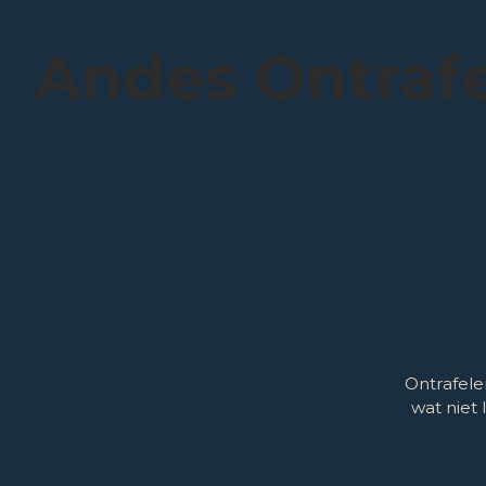
Skip
to
Andes Ontraf
content
Ontrafele
wat niet 