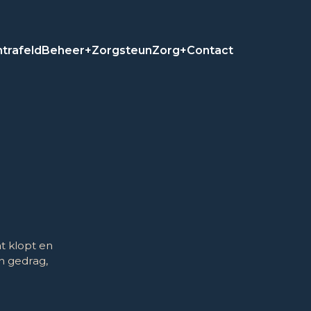
trafeld
Beheer+
Zorgsteun
Zorg+
Contact
t klopt en
in gedrag,