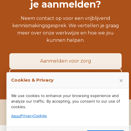
je aanmelden?
Neem contact op voor een vrijblijvend
kennismakingsgesprek. We vertellen je graag
meer over onze werkwijze en hoe we jou
kunnen helpen.
Aanmelden voor zorg
Neem contact op
×
Cookies & Privacy
We use cookies to enhance your browsing experience and
analyze our traffic. By accepting, you consent to our use of
cookies.
info@zorgbureaandes.nl
Login Portaal
© 2026 Andes – jouw steun in zorg
Privacy
Cookies
About