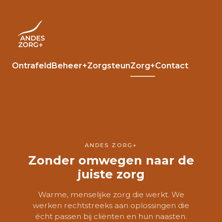
Skip
to
content
Ontrafeld
Beheer+
Zorgsteun
Zorg+
Contact
ANDES ZORG+
Zonder omwegen naar de
juiste zorg
Warme, menselijke zorg die werkt. We
werken rechtstreeks aan oplossingen die
écht passen bij cliënten en hun naasten.