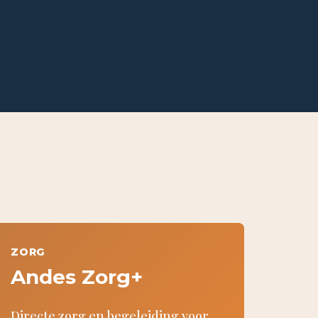
ZORG
Andes Zorg+
Directe zorg en begeleiding voor