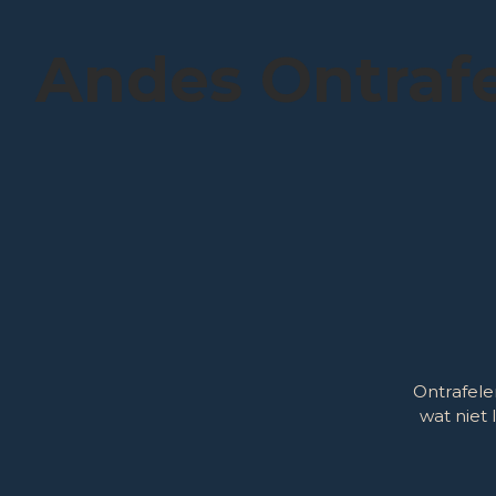
Skip
to
Andes Ontraf
content
Ontrafele
wat niet 