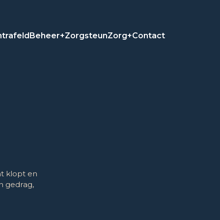
trafeld
Beheer+
Zorgsteun
Zorg+
Contact
t klopt en
in gedrag,