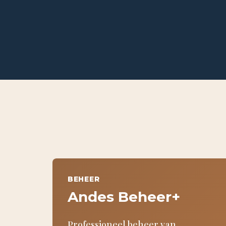
BEHEER
Andes Beheer+
Professioneel beheer van